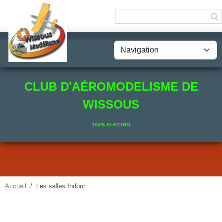
Panneau de gestion des cookies
CLUB D'AÉROMODELISME DE
WISSOUS
100% ELECTRO
Accueil
Les salles Indoor